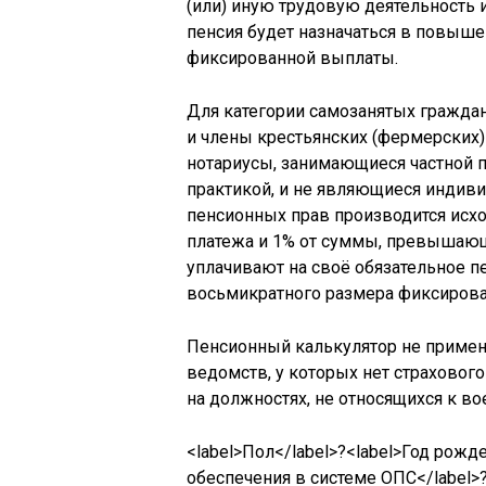
(или) иную трудовую деятельность 
пенсия будет назначаться в повыше
фиксированной выплаты.
Для категории самозанятых гражда
и члены крестьянских (фермерских)
нотариусы, занимающиеся частной п
практикой, и не являющиеся индив
пенсионных прав производится исхо
платежа и 1% от суммы, превышающ
уплачивают на своё обязательное п
восьмикратного размера фиксирова
Пенсионный калькулятор не приме
ведомств, у которых нет страховог
на должностях, не относящихся к во
<label>Пол</label>?<label>Год рожд
обеспечения в системе ОПС</label>