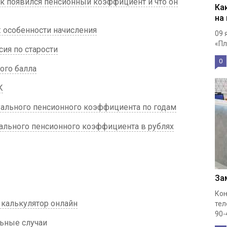
ак появился пенсионный коэффициент и что он
Ка
на
: особенности начисления
09 
«Пл
сия по старости
0
ого балла
К
ального пенсионного коэффициента по годам
уального пенсионного коэффициента в рублях
За
Кон
 калькулятор онлайн
тел
90-
льные случаи