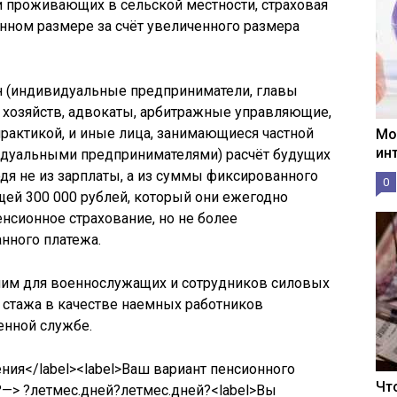
и проживающих в сельской местности, страховая
нном размере за счёт увеличенного размера
н (индивидуальные предприниматели, главы
 хозяйств, адвокаты, арбитражные управляющие,
рактикой, и иные лица, занимающиеся частной
Мо
ин
идуальными предпринимателями) расчёт будущих
дя не из зарплаты, а из суммы фиксированного
0
ей 300 000 рублей, который они ежегодно
енсионное страхование, но не более
нного платежа.
ним для военнослужащих и сотрудников силовых
о стажа в качестве наемных работников
енной службе.
ения</label><label>Ваш вариант пенсионного
Чт
?—> ?летмес.дней?летмес.дней?<label>Вы