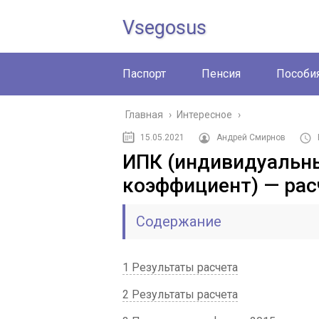
Vsegosus
Паспорт
Пенсия
Пособи
Главная
›
Интересное
›
15.05.2021
Андрей Смирнов
ИПК (индивидуальн
коэффициент) — рас
Содержание
1 Результаты расчета
2 Результаты расчета