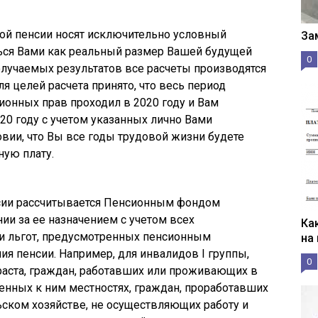
вой пенсии носят исключительно условный
За
ься Вами как реальный размер Вашей будущей
0
олучаемых результатов все расчеты производятся
ля целей расчета принято, что весь период
онных прав проходил в 2020 году и Вам
20 году с учетом указанных лично Вами
овии, что Вы все годы трудовой жизни будете
ную плату.
сии рассчитывается Пенсионным фондом
и за ее назначением с учетом всех
Ка
и льгот, предусмотренных пенсионным
на
ия пенсии. Например, для инвалидов I группы,
0
раста, граждан, работавших или проживающих в
енных к ним местностях, граждан, проработавших
ьском хозяйстве, не осуществляющих работу и