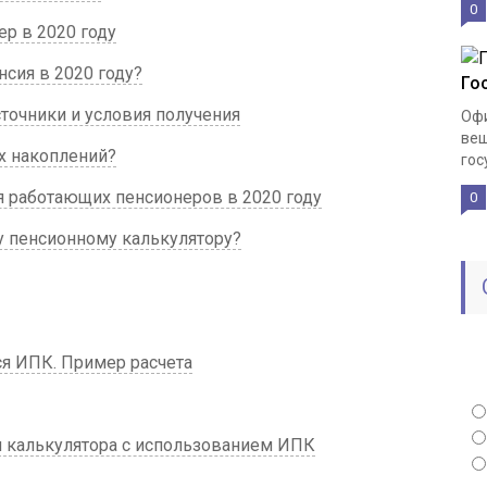
0
ер в 2020 году
нсия в 2020 году?
Го
сточники и условия получения
Офи
вещ
х накоплений?
гос
я работающих пенсионеров в 2020 году
0
у пенсионному калькулятору?
ся ИПК. Пример расчета
н калькулятора с использованием ИПК