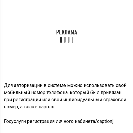
мобильный номер телефона, который был привязан
при регистрации или свой индивидуальный страховой
номер, а также пароль.
Госуслуги регистрация личного кабинета/caption]
Если у вас еще нет аккаунта в рассматриваемой
системе, то можно создать личный кабинет, перейдя по
ссылке http://gosuslugi.site/registration.html Там
необходимо ввести всю необходимую информацию и
отправить свою заявку на регистрацию. После этого
потребуется верифицировать аккаунт в одном из
предложенных отделений.
Вход в личный кабинет ЕСИА для
физических лиц
Вход в личный кабинет происходит на специальной
веб-странице, которая располагается по