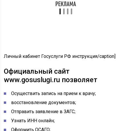
Осуществить запись на прием к врачу;
восстановление документов;
Отправить заявление в ЗАГС;
Узнать ИНН онлайн;
Оформить ОСАГО;
Оформить загранпаспорт;
Оплатить госпошлины или налоги ИП;
Записаться в пенсионный фонд РФ;
Оплатить штрафы ГИБДД;
Оформить СНИЛС;
купить и оформить автомобиль;
записаться в детский сад;
прием налоговых деклараций ИП (расчетов);
получить справку об отсутствии судимости;