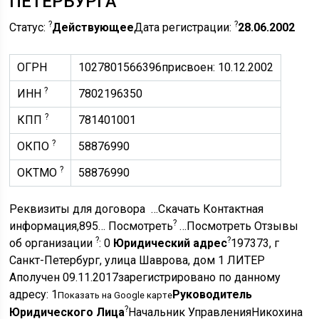
ПЕТЕРБУРГА
?
?
Статус:
Действующее
Дата регистрации:
28.06.2002
ОГРН
1027801566396
присвоен: 10.12.2002
?
ИНН
7802196350
?
КПП
781401001
?
ОКПО
58876990
?
ОКТМО
58876990
Реквизиты для договора …Скачать Контактная
?
информация,895… Посмотреть
…Посмотреть Отзывы
?
?
об организации
: 0
Юридический адрес
197373, г
Санкт-Петербург, улица Шаврова, дом 1 ЛИТЕР
Аполучен 09.11.2017зарегистрировано по данному
адресу: 1
Руководитель
Показать на Google карте
?
Юридического Лица
Начальник УправленияНикохина