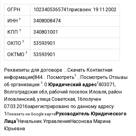
ОГРН
1023405365741
присвоен: 19.11.2002
?
ИНН
3408008474
?
КПП
340801001
?
ОКПО
53593901
?
ОКТМО
53593901
Реквизиты для договора …Скачать Контактная
?
информация(844… Посмотреть
…Посмотреть Отзывы
?
?
об организации
: 0
Юридический адрес
403071,
Волгоградская обл, рабочий поселок Иловля, район
Иловлинский, улица Советская, 16получен
07.03.2016зарегистрировано по данному адресу:
1
Руководитель Юридического
Показать на Google карте
?
Лица
Начальник УправленияНасонова Марина
Юрьевна