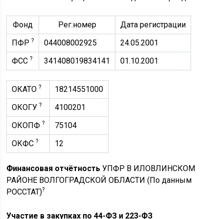
Фонд
Рег.номер
Дата регистрации
?
ПФР
044008002925
24.05.2001
?
ФСС
341408019834141
01.10.2001
?
ОКАТО
18214551000
?
ОКОГУ
4100201
?
ОКОПФ
75104
?
ОКФС
12
Финансовая отчётность
УПФР В ИЛОВЛИНСКОМ
РАЙОНЕ ВОЛГОГРАДСКОЙ ОБЛАСТИ (По данным
?
РОССТАТ)
Участие в закупках по 44-ФЗ и 223-ФЗ