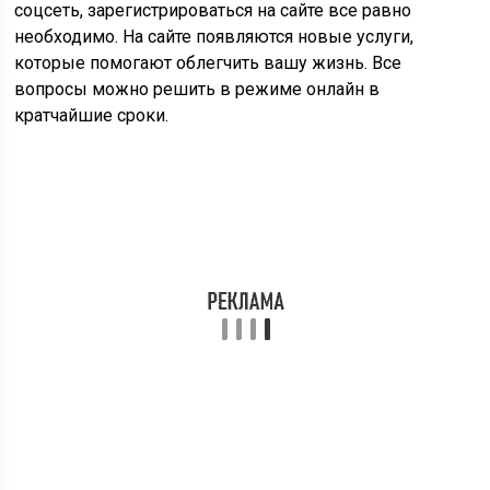
Вход на сайт пгу.мос.ру через портал
Госуслуги
Выполнить вход в мос.ру можно через сайт Госуслуги.
Для этого необходимо нажать на ссылку «Госуслуги» и
заполнить форму. Если вы ранее пользовались этим
порталом, то нужно привязать данные. А также можно
сделать единый личный кабинет для двух сайтов.
Если при входе в личный кабинет мос.ру появляется
ошибка, то скорее всего вы неправильно вводите
пароль или логин. Если вы не изменили данные, то