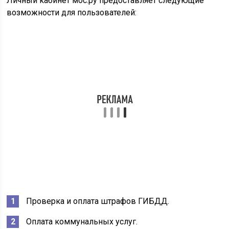
Проверка и оплата штрафов ГИБДД.
Оплата коммунальных услуг.
Запись в кружки для детей и взрослых.
Выполнение входа в электронный дневник для
проверки успеваемости детей в школе.
Оплата ЕПД.
Запись на прием к врачу, а также перенос или
отмена записи.
Передача показаний счетчиков газа,
электроэнергии и воды.
Выполнение входа на портал школ Москвы и