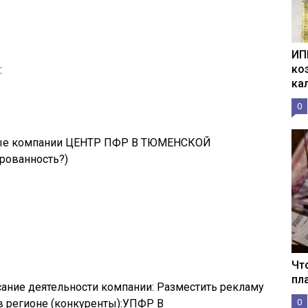
ИП
ко
:
ка
0
ые компании ЦЕНТР ПФР В ТЮМЕНСКОЙ
рованность?)
Чт
пл
сание деятельности компании: Разместить рекламу
 регионе (конкуренты):УПФР В
0