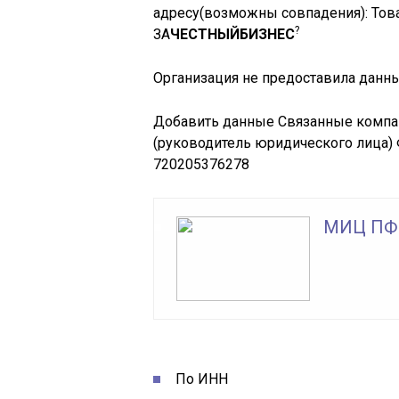
адресу
(возможны совпадения)
: То
?
ЗА
ЧЕСТНЫЙБИЗНЕС
Организация не предоставила данны
Добавить данные Связанные компан
(руководитель юридического ли
720205376278
МИЦ ПФ
По ИНН