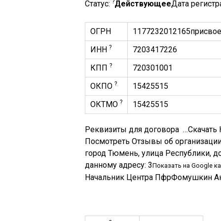
?
Статус:
Действующее
Дата регистр
ОГРН
1177232012165
присвое
?
ИНН
7203417226
?
КПП
720301001
?
ОКПО
15425515
?
ОКТМО
15425515
Реквизиты для договора …Скачать 
Посмотреть Отзывы об организаци
город Тюмень, улица Республики, д
данному адресу: 3
Показать на Google к
Начальник Центра ПфрФомушкин А