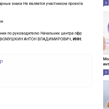
0
варные знаки Не является участником проекта
е.
ии по руководителю Начальник центра пфр
ца) ФОМУШКИН АНТОН ВЛАДИМИРОВИЧ,
ИНН:
Мо
Р
ин
0