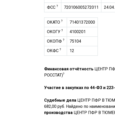
?
ФСС
720106005272011
24.04
?
ОКАТО
71401372000
?
ОКОГУ
4100201
?
ОКОПФ
75104
?
ОКФС
12
Финансовая отчётность
ЦЕНТР ПФ
?
РОССТАТ)
Участие в закупках по 44-ФЗ и 223
Судебные дела
ЦЕНТР ПФР В ТЮ
682,00 руб. Найдено по наименова
производства
ЦЕНТР ПФР В ТЮМЕ