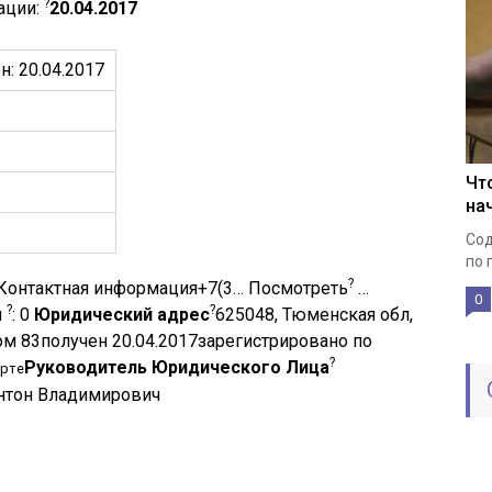
?
ации:
20.04.2017
н: 20.04.2017
Чт
на
Сод
по 
?
Контактная информация+7(3… Посмотреть
…
0
?
?
и
: 0
Юридический адрес
625048, Тюменская обл,
ом 83получен 20.04.2017зарегистрировано по
?
Руководитель Юридического Лица
арте
нтон Владимирович