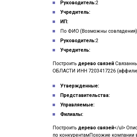
Руководитель:
2
Учредитель:
ИП:
По ФИО
(Возможны совпадения)
Руководитель:
2
Учредитель:
Построить
дерево связей
Связанн
ОБЛАСТИ ИНН 7203417226 (аффили
Утвержденные:
Представительства:
Управляемые:
Филиалы:
Построить
дерево связей
</ul> Опи
по конкурентамПохожие компании в