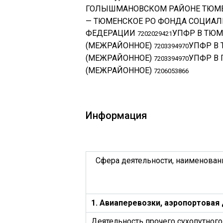
ГОЛЫШМАНОВСКОМ РАЙОНЕ ТЮМЕ
— ТЮМЕНСКОЕ РО ФОНДА СОЦИАЛ
ФЕДЕРАЦИИ
УПФР В ТЮ
7202029421
(МЕЖРАЙОННОЕ)
УПФР В
7203394970
(МЕЖРАЙОННОЕ)
УПФР В 
7203394970
(МЕЖРАЙОННОЕ)
7206053866
Информация
Сфера деятельности, наименован
1. Авиаперевозки, аэропортовая
Деятельность прочего сухопутного