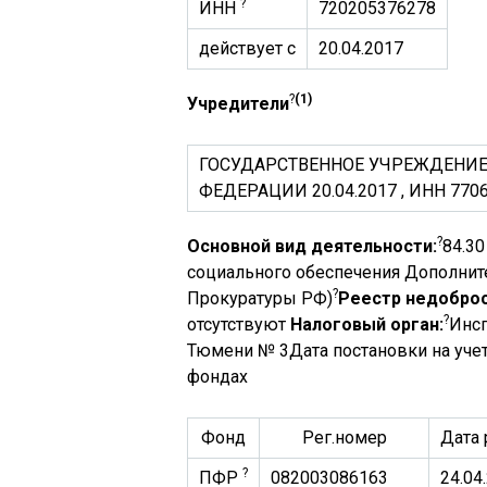
?
ИНН
720205376278
действует с
20.04.2017
?
(1)
Учредители
ГОСУДАРСТВЕННОЕ УЧРЕЖДЕНИ
ФЕДЕРАЦИИ 20.04.2017 , ИНН 770
?
Основной вид деятельности:
84.30
социального обеспечения Дополнит
?
Прокуратуры РФ)
Реестр недобро
?
отсутствуют
Налоговый орган:
Инсп
Тюмени № 3Дата постановки на учет
фондах
Фонд
Рег.номер
Дата 
?
ПФР
082003086163
24.04