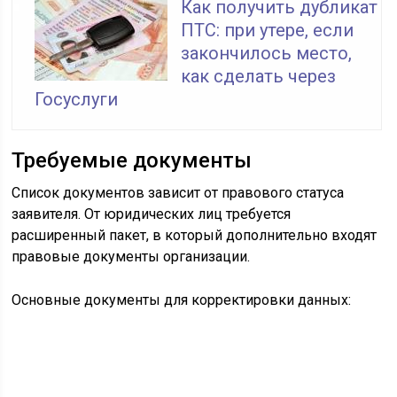
паспорт заявителя;
документ на недвижимость;
выписка ЕГРН;
заявление;
квитанция об уплате госпошлины.
Дополнительно требуется доверенность, если
обращается не собственник, а его доверенное лицо.
Обратите внимание, что выписка должна быть
получена не позднее 7 дней назад на день обращения.
Все документы передаются лично, электронное
обращение невозможно. А вот результат изменений