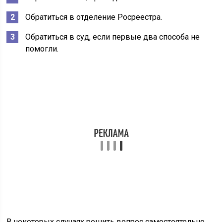
Обратиться в отделение Росреестра.
Обратиться в суд, если первые два способа не
помогли.
В некоторых случаях решить вопрос самостоятельно
не получается. Например, когда занижена или
завышена кадастровая стоимость недвижимости,
внести изменения можно только через суд.
Пошаговая инструкция
Порядок корректировки сведений в ЕГРН следующий:
Подготовить документы.
Оформить выписку ЕГРН (разрешается
электронный формат).