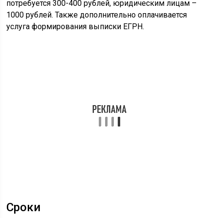
перепланировка – 10 дней.
Выписка ЕГРН формируется в течение 3 рабочих дней.
Когда могут отказать
Отказать в услуге могут по нескольким причинам:
предоставлен неполный пакет документов;
не оплачена госпошлина;
обратился не собственник;
паспорт не действителен;
наличие в заявлении исправлений, ошибок;
отсутствует основание для корректировки.