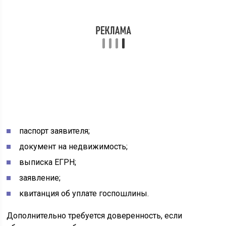
данных можно получить на электронную почту. Об
этом нужно указать в заявлении перед обращением.
По необходимости, будут запрошены иные документы,
если каких-то сведений недостаточно.
Стоимость
Чтобы внести изменения в едином государственном
реестре недвижимости, нужно заплатить госпошлину.
Ее размер зависит от правового статуса заявителя и
вида изменений. Физическим лицам заплатить
потребуется 300-400 рублей, юридическим лицам –
1000 рублей. Также дополнительно оплачивается
услуга формирования выписки ЕГРН.