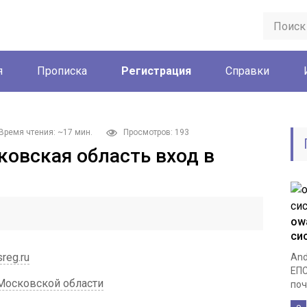
я
Прописка
Регистрация
Справки
Время чтения: ~17 мин.
Просмотров: 193
ковская область вход в
ow
си
reg.ru
And
ЕПС
 Московской области
поч