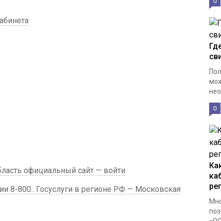
0
абинета
Гд
св
Пол
мож
нео
0
Ка
бласть официальный сайт — войти
ка
ре
ии 8-800.. Госуслуги в регионе РФ — Московская
Мно
поз