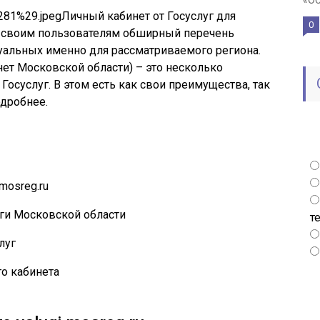
«ОС
Личный кабинет от Госуслуг для
0
т своим пользователям обширный перечень
туальных именно для рассматриваемого региона.
нет Московской области) – это несколько
Госуслуг. В этом есть как свои преимущества, так
одробнее.
mosreg.ru
уги Московской области
т
луг
о кабинета