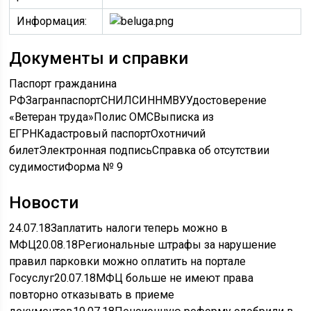
Информация:
Документы и справки
Паспорт гражданина
РФ
Загранпаспорт
СНИЛС
ИНН
МВУ
Удостоверение
«Ветеран труда»
Полис ОМС
Выписка из
ЕГРН
Кадастровый паспорт
Охотничий
билет
Электронная подпись
Справка об отсутствии
судимости
Форма № 9
Новости
24.07.18
Заплатить налоги теперь можно в
МФЦ
20.08.18
Региональные штрафы за нарушение
правил парковки можно оплатить на портале
Госуслуг
20.07.18
МФЦ больше не имеют права
повторно отказывать в приеме