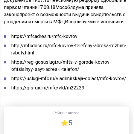
документов
19.07.18
Пенсионную реформу одобрили в
первом чтении
17.08.18
Мособлдума приняла
законопроект о возможности выдачи свидетельств о
рождении и смерти в МФЦ
Используемые источники:
https://mfcadres.ru/mfc-kovrov
http://mfcdocs.ru/mfc-kovrov-telefony-adresa-rezhim-
raboty.html
https://reg-gosuslugi.ru/mfts-v-gorode-kovrov-
ofitsialnyy-sayt-adres-i-telefon/
https://uslugi-mfc.ru/vladimirskaja-oblast/mfc-kovrov/
https://gis-gid.ru/mfc/vld/m22229
Рейтинг автора
5