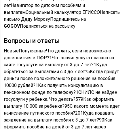
летНавигатор по детским пособиям и
выплатамСоциальный калькулятор ЕГИССОНаписать
письмо Деду МорозуПодпишитесь на
GOGOV
Подписаться на рассылку
Вопросы и ответы
НовыеПопулярныеЧто делать, если невозможно
дозвониться в ПФР?
1
Что значит услуга оказана на
сайте госуслуги на выплату от 3 до 7 лет?
1
Куда
обратиться за выплатами с 3 до 7 лет?
5
Когда придут
деньги после положительного решения на пособия
10000 рублей?
1
Как получить консультацию в
пенсионном фонде по телефону?
1
СНИЛС не найден
госуслуги у ребенка. Что делать?
579
Как оформить
выплату 10 000 за ребенка?
95
С какого момента идет
начисление путинского пособия?
201
Куда подавать
заявление на выплату пособия с 3 до 7 лет?
90
Как
оформить пособие на детей от 3 до 7 лет через