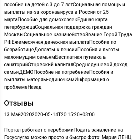
пособие на детей с 3 до 7 лет
Социальная помощь и
выплаты из-за коронавируса в России от 25
марта
Пособие для домохозяек
Единая карта
петербуржца
Социальная поддержка граждан
Москвы
Социальное казначейство
Звание Герой Труда
РФ
Ежемесячная денежная выплата
Пособие по
безработице
Доплаты к пенсии
Пособия и льготы
малоимущим семьям
Бесплатная путевка в
санаторий
Отцовский капитал
Среднедушевой доход
семьи
ДЕМО
Пособие на погребение
Пособия и
выплаты матерям-одиночкам
Информация о
проблеме
Назад
Отзывы
13 Май
2020
2020-05-14T20:15:20+03:00
Портал работает с перебоями
Подать заявление на
Госуслугах можно просто и быстро.
Фото: Мария ЛЕНЦ