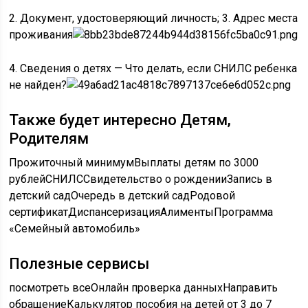
2. Документ, удостоверяющий личность; 3. Адрес места
проживания
4. Сведения о детях — Что делать, если СНИЛС ребенка
не найден?
Также будет интересно Детям,
Родителям
Прожиточный минимум
Выплаты детям по 3000
рублей
СНИЛС
Свидетельство о рождении
Запись в
детский сад
Очередь в детский сад
Родовой
сертификат
Диспансеризация
Алименты
Программа
«Семейный автомобиль»
Полезные сервисы
посмотреть всеОнлайн проверка данныхНаправить
обращениеКалькулятор пособия на детей от 3 до 7