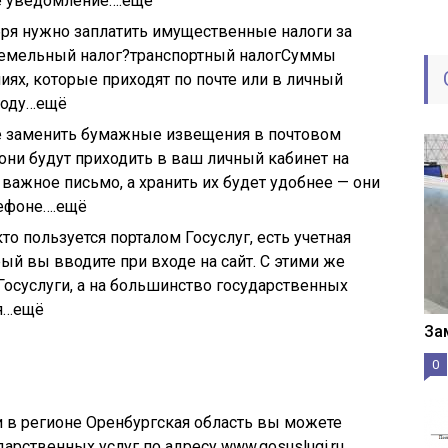
е уведомление….ещё
бря нужно заплатить имущественные налоги за
?земельный налог?транспортный налогСуммы
ях, которые приходят по почте или в личный
 году…ещё
 заменить бумажные извещения в почтовом
они будут приходить в ваш личный кабинет на
е важное письмо, а хранить их будет удобнее — они
лефоне….ещё
кто пользуется порталом Госуслуг, есть учетная
рый вы вводите при входе на сайт. С этими же
Госуслуги, а на большинство государственных
ся…ещё
За
0
и в регионе Оренбургская область вы можете
дарственных услуг по адресу www.gosuslugi.ru.