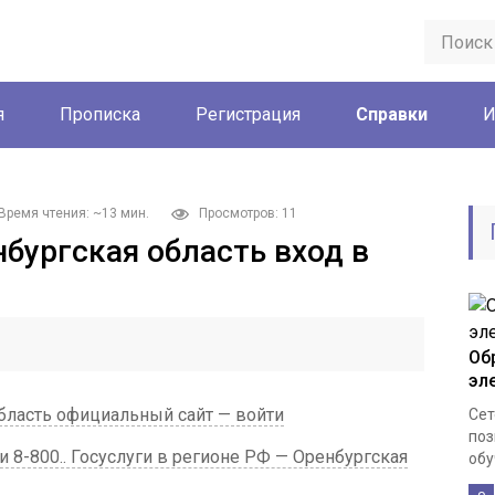
я
Прописка
Регистрация
Справки
И
Время чтения: ~13 мин.
Просмотров: 11
бургская область вход в
Об
эл
область официальный сайт — войти
Сет
поз
 8-800.. Госуслуги в регионе РФ — Оренбургская
обу