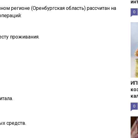
ин
ном регионе (Оренбургская область) рассчитан на
0
операций:
есту проживания.
ИП
ко
ка
тала.
0
ых средств.