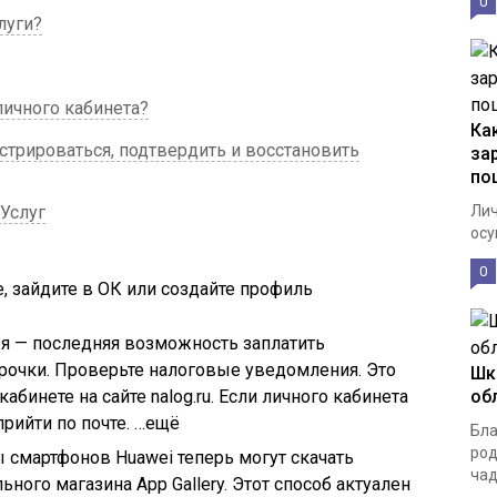
0
луги?
личного кабинета?
Ка
истрироваться, подтвердить и восстановить
за
по
сУслуг
Лич
осу
0
, зайдите в ОК или создайте профиль
ря — последняя возможность заплатить
рочки. Проверьте налоговые уведомления. Это
Шк
кабинете на сайте
nalog.ru
. Если личного кабинета
об
рийти по почте. …ещё
Бла
род
 смартфонов Huawei теперь могут скачать
чад
ного магазина App Gallery. Этот способ актуален