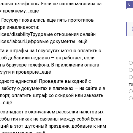
нных телефонов. Если не нашли магазина на
0
по-прежнему:…ещё
 Госуслуг появились еще пять прототипов
ри инвалидности:
ices/disability
Трудовые отношения онлайн:
ices/labour
Цифровые документы…ещё
та и штрафы на Госуслугах можно оплатить с
об добавили недавно — он работает, если
и в браузере телефона. В приложении оплата
услуги и проверьте…ещё
одного единства! Проведите выходной с
т
 заботу о документах и платежах — на сайте и в
орт, оплатить штраф со скидкой или заказать
а …ещё
 совпадает с окончанием рассылки налоговых
 события никак не связаны между собой.Если
ций в этот шуточный праздник, добавьте к ним