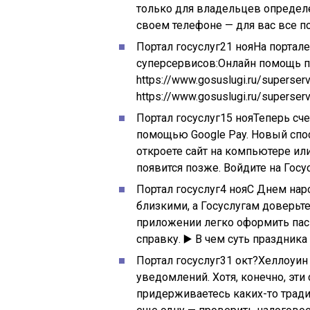
только для владельцев определе
своем телефоне — для вас все 
Портал госуслуг
21 ноя
На портале
суперсервисов:Онлайн помощь п
https://www.gosuslugi.ru/superserv
https://www.gosuslugi.ru/superserv
Портал госуслуг
15 ноя
Теперь сче
помощью Google Pay. Новый спос
откроете сайт на компьютере ил
появится позже. Войдите на Гос
Портал госуслуг
4 ноя
С Днем нар
близкими, а Госуслугам доверьте
приложении легко оформить пасп
справку. ▶️ В чем суть праздник
Портал госуслуг
31 окт
?Хеллоуин
уведомлений. Хотя, конечно, эти
придерживаетесь каких-то тради