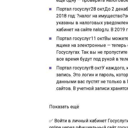
еще одну — проверить налогово
Портал госуслуг
28 окт
До 2 дека
2018 год: ?налог на имущество
указаны в налоговых уведомлени
кабинет на сайте
nalog.ru
. В 2019
Портал госуслуг
11 окт
Вы можете
ящике на электронные — теперь 
Госуслугах. Так вы не пропустит
все время будут под рукой в те
Портал госуслуг
8 окт
У каждого, 
запись. Это логин и пароль, кото
данными вас пустят не только в 
сайтов. В учетной записи хранят
Показать ещё
✅ Войти в личный кабинет Госуслуг
online через официальный сайт госу