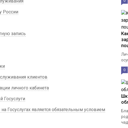
служивания
0
у России
тную запись
Ка
за
по
Лич
осу
ки
0
бслуживания клиентов
ции личного кабинета
Шк
й Госуслуги
об
на Госуслугах является обязательным условием
Бла
род
чад