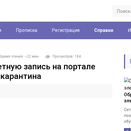
я
Прописка
Регистрация
Справки
И
Время чтения: ~22 мин.
Просмотров: 184
етную запись на портале
 карантина
Об
эл
Сет
поз
обу