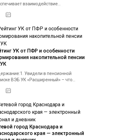
спечивает взаимодействие...
30.09.2020
йтинг УК от ПФР и особенности
рмирования накопительной пенсии
ЧУК
ержание:1. Увидели в пенсионной
иске ВЭБ УК «Расширенный» – что...
24.04.2021
тевой город Краснодара и
аснодарского края — электронный
рнал и дневник