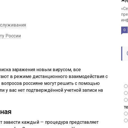
«Се
пре
инф
бслуживания
0
ту России
 риска заражения новым вирусом, все
тают в режиме дистанционного взаимодействия с
 вопросов россияне могут решить с помощью
если у вас нет подтверждённой учетной записи на
т
тная
жет завести каждый — процедура представляет