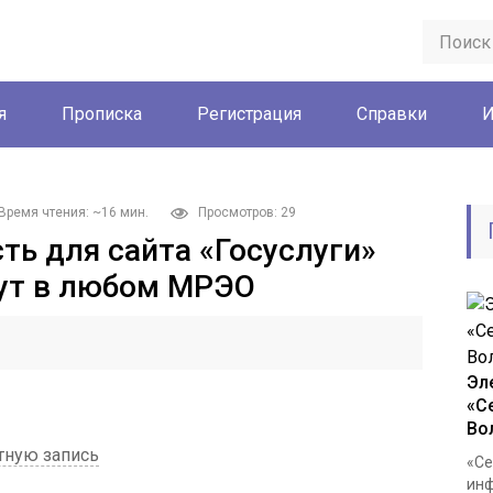
я
Прописка
Регистрация
Справки
И
Время чтения: ~16 мин.
Просмотров: 29
ть для сайта «Госуслуги»
гут в любом МРЭО
Эл
«С
Во
тную запись
«Се
инф