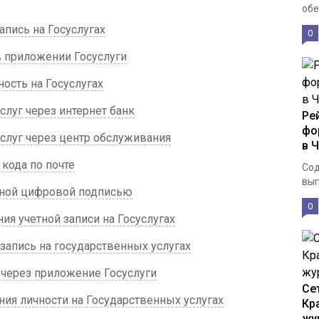
обе
апись на Госуслугах
0
в приложении Госуслуги
ость на Госуслугах
слуг через интернет банк
Ре
фо
слуг через центр обслуживания
в 
кода по почте
Сод
вып
нной цифровой подписью
0
ия учетной записи на Госуслугах
запись на государственных услугах
 через приложение Госуслуги
Се
ия личности на Государственных услугах
Кр
жу