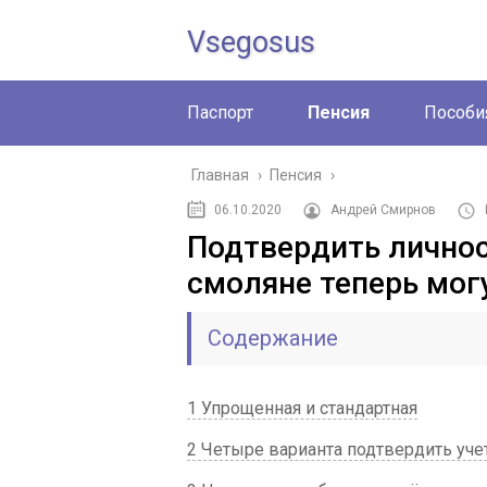
Vsegosus
Паспорт
Пенсия
Пособи
Главная
›
Пенсия
›
06.10.2020
Андрей Смирнов
Подтвердить личнос
смоляне теперь мо
Содержание
1 Упрощенная и стандартная
2 Четыре варианта подтвердить уче