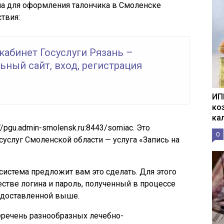
на для оформления талончика в Смоленске
твия:
кабинет Госуслуги Рязань –
ный сайт, вход, регистрация
ИП
ко
ка
://pgu.admin-smolensk.ru:8443/somiac
. Это
0
суслуг Смоленской области — услуга «Запись на
система предложит вам это сделать. Для этого
стве логина и пароль, полученный в процессе
едоставленной выше.
еречень разнообразных лечебно-