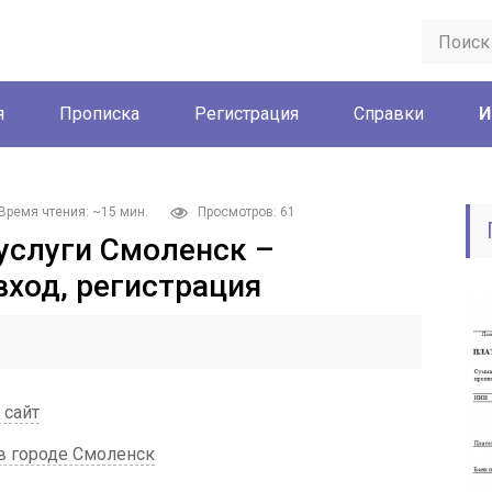
я
Прописка
Регистрация
Справки
И
Время чтения: ~15 мин.
Просмотров: 61
услуги Смоленск –
вход, регистрация
 сайт
 в городе Смоленск