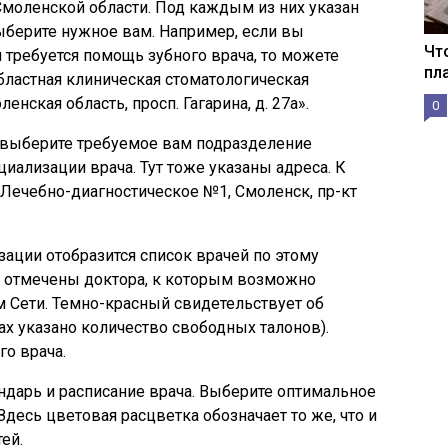
моленской области. Под каждым из них указан
ыберите нужное вам. Например, если вы
Чт
 требуется помощь зубного врача, то можете
пл
бластная клиническая стоматологическая
енская область, просп. Гагарина, д. 27а».
0
т, выберите требуемое вам подразделение
иализации врача. Тут тоже указаны адреса. К
Лечебно-диагностическое №1, Смоленск, пр-кт
ации отобразится список врачей по этому
 отмечены доктора, к которым возможно
м Сети. Темно-красный свидетельствует об
ках указано количество свободных талонов).
о врача.
ндарь и расписание врача. Выберите оптимальное
Здесь цветовая расцветка обозначает то же, что и
ей.