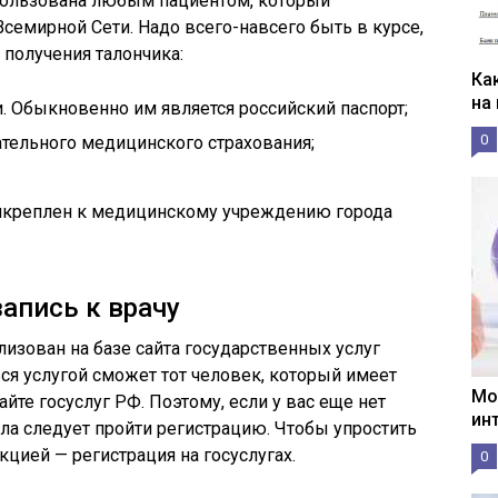
спользована любым пациентом, который
семирной Сети. Надо всего-навсего быть в курсе,
получения талончика:
Ка
на
. Обыкновенно им является российский паспорт;
0
ательного медицинского страхования;
креплен к медицинскому учреждению города
апись к врачу
лизован на базе сайта государственных услуг
ся услугой сможет тот человек, который имеет
Мо
айте госуслуг РФ. Поэтому, если у вас еще нет
ин
чала следует пройти регистрацию. Чтобы упростить
укцией —
регистрация на госуслугах
.
0