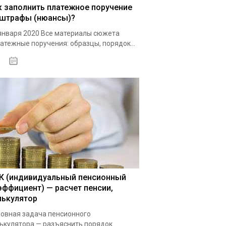
к заполнить платежное поручение
 штрафы (нюансы)?
января 2020 Все материалы сюжета
атежные поручения: образцы, порядок...
15.05.2021
К (индивидуальный пенсионный
эффициент) — расчет пенсии,
лькулятор
овная задача пенсионного
ькулятора — разъяснить порядок