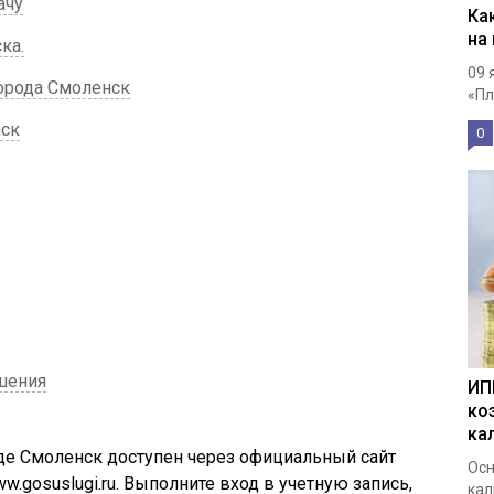
ачу
Ка
на
ка.
09 
города Смоленск
«Пл
нск
0
шения
ИП
ко
ка
де Смоленск доступен через официальный сайт
Осн
w.gosuslugi.ru. Выполните вход в учетную запись,
кал