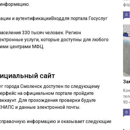
ь информацию.
фор
0
ации и аутентификации
Вход
для портала Госуслуг
аселения 330 тысяч человек. Регион
ектронные услуги, которые доступны для любого
ькими центрами МФЦ.
фициальный сайт
За
уг города Смоленск доступен по следующему
Кон
нтерфейс на официальном портале пройдите
тел
аккаунт. Для прохождения проверки будьте
90-
СНИЛС и данные электронной почты.
0
ь справочную информацию и оказывает следующие