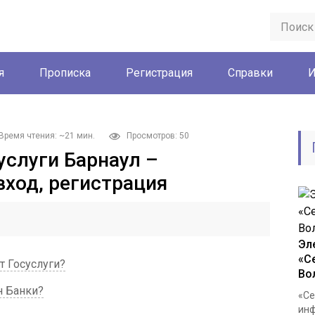
я
Прописка
Регистрация
Справки
И
Время чтения: ~21 мин.
Просмотров: 50
услуги Барнаул –
вход, регистрация
Эл
«С
т Госуслуги?
Во
н Банки?
«Се
инф