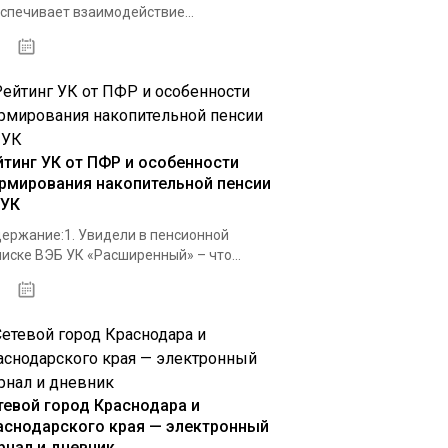
спечивает взаимодействие...
30.09.2020
йтинг УК от ПФР и особенности
рмирования накопительной пенсии
ЧУК
ержание:1. Увидели в пенсионной
иске ВЭБ УК «Расширенный» – что...
24.04.2021
тевой город Краснодара и
аснодарского края — электронный
рнал и дневник