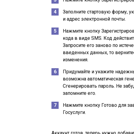
Заполните стартовую форму, у
и адрес электронной почты.
Нажмите кнопку
Зарегистриро
кода в виде SMS. Код действит
Запросите его заново по истеч
введенных данных, то верните
изменения.
Придумайте и укажите надежны
возможна автоматическая ген
Сгенерировать пароль
. Не заб
запомните его.
Нажмите кнопку
Готово
для за
Госуслуги.
Аккаунт готов, теперь нужно добав