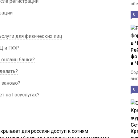
сле регистрации
обе
рации
0
услуги для физических лиц
ФЦ и ПФР
Ре
фо
 онлайн банки?
в 
 делать?
Сод
вып
 заново?
0
ет на Госуслугах?
Се
ткрывает для россиян доступ к сотням
Кр
жу