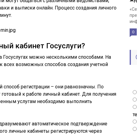
ли могут общаться с различными ведомствами,
авки и выписки онлайн. Процесс создания личного
«Се
инут.
пре
инф
0
ный кабинет Госуслуги?
а Госуслугах можно несколькими способами. На
ок всех возможных способов создания учетной
 способ регистрации – они равнозначны. По
готовый к работе личный кабинет. Для получения
твенным услугам необходимо выполнить
т
одразумевают автоматическое подтверждение
того личные кабинеты регистрируются через