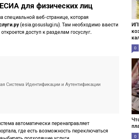
 ЕСИА для физических лиц
на специальной веб-странице, которая
слуги.ру
(esia.gosuslugi.ru). Там необходимо ввести
ИП
ко
откроется доступ к разделам госуслуг
.
ка
0
ая Система Идентификации и Аутентификации
Чт
истема автоматически перенаправляет
пл
портала, где есть возможность переключаться
0
выбирать подходящие услуги.