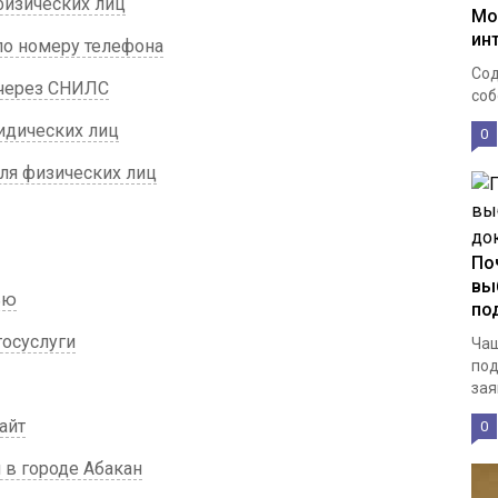
физических лиц
Мо
ин
 по номеру телефона
Сод
н через СНИЛС
соб
идических лиц
0
для физических лиц
По
вы
ью
по
госуслуги
Чащ
под
зая
айт
0
 в городе Абакан