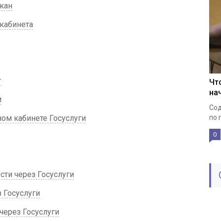
кан
кабинета
т
Чт
на
и
Сод
ном кабинете Госуслуги
по 
0
ти через Госуслуги
 Госуслуги
через Госуслуги