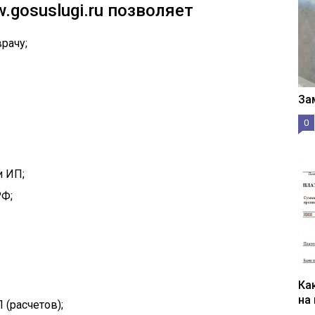
gosuslugi.ru позволяет
рачу;
За
0
и ИП;
РФ;
Ка
на
(расчетов);